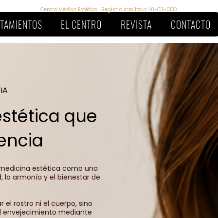
Centro Médico Estético · Registro sanitario 40-C3-0133
TAMIENTOS
EL CENTRO
REVISTA
CONTACTO
IA
stética que
encia
 medicina estética como una
, la armonía y el bienestar de
 el rostro ni el cuerpo, sino
l envejecimiento mediante