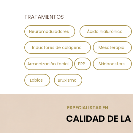
TRATAMIENTOS
Neuromoduladores
Ácido hialurónico
Inductores de colágeno
Mesoterapia
Armonización facial
PRP
Skinboosters
Labios
Bruxismo
ESPECIALISTAS EN
CALIDAD DE LA 